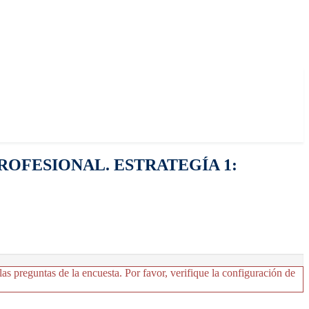
PROFESIONAL. ESTRATEGÍA 1:
as preguntas de la encuesta. Por favor, verifique la configuración de