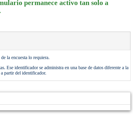
ormulario permanece
activo tan solo a
.
de la encuesta lo requiera.
s. Ese identificador se administra en una base de datos diferente a la
 partir del identificador.