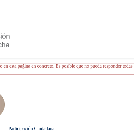
o en esta paǵina en concreto. Es posible que no pueda responder todas l
Participación Ciudadana