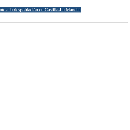
ente a la despoblación en Castilla-La Mancha